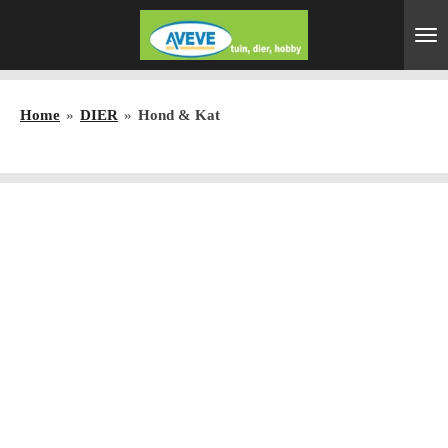
Ga
direct
naar
de
Home
»
DIER
»
Hond & Kat
hoofdinhoud